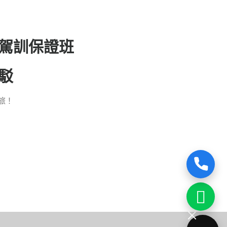
駕訓保證班
駁
旅！