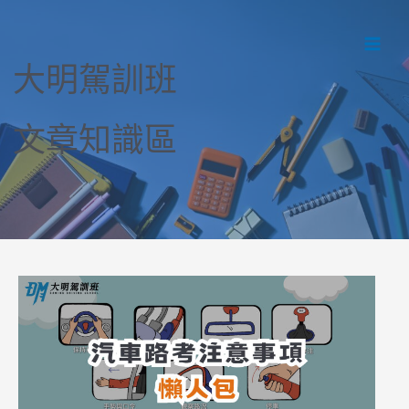
Skip
to
Main
content
大明駕訓班
Men
文章知識區