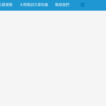
公路駕駛
大明駕訓文章知識
聯絡我們
Main
Menu