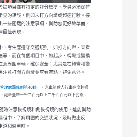
考試項目都有特定的評分標準，學員必須保持
常見的錯誤，例如未打方向燈或超速行駛。接
出一些關鍵的注意事項，幫助您更好地準備，
揮最佳表現。
中，考生應遵守交通規則，如打方向燈、查看
速等，而在每個項目中，如起步、轉彎或變換
注意周圍車輛，確保安全；尤其是在轉彎和變
應注意打開方向燈並查看盲點，避免意外。
管理處罰條例第40條
」，汽車駕駛人行車速度超過
速，處新臺幣一千二百元以上二千四百元以下罰鍰。
鏡：隨時注意後視鏡和側後視鏡的使用，這能幫助
過程中，了解周圍的交通狀況，及時做出反
車道和倒車時。