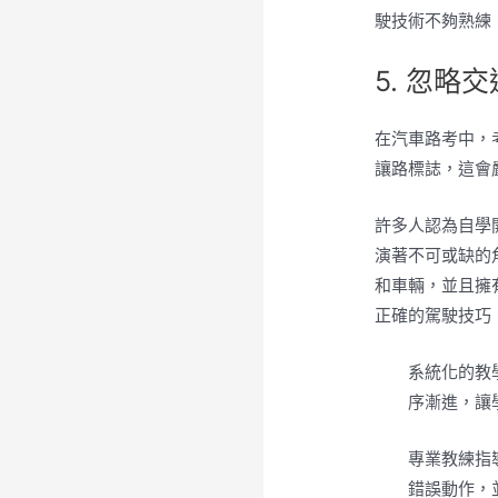
駛技術不夠熟練
5. 忽略
在汽車路考中，
讓路標誌，這會
許多人認為自學
演著不可或缺的
和車輛，並且擁
正確的駕駛技巧
系統化的教
序漸進，讓
專業教練指
錯誤動作，