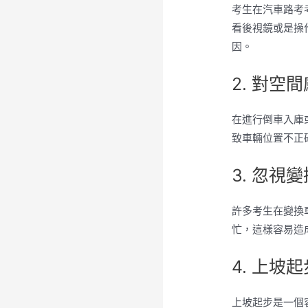
考生在汽車路考
看後視鏡或是操
因。
2. 對空
在進行倒車入庫
致車輛位置不正
3. 忽視
許多考生在變換
忙，這樣容易造
4. 上坡
上坡起步是一個